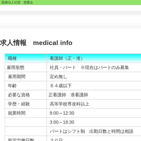
医療法人社団 悠愛会
求人情報 medical info
職種
看護師（正・准）
雇用形態
社員・パート ※現在はパートのみ募集
雇用期間
定め無し
年齢
６４歳以下
必要な資格
正看護師 准看護師
学歴・経験
高等学校専攻科以上
就業時間
9:00～12:30
3:00～18:30
パートはシフト制 出勤日数と時間は相談
所定労働日数
２０日