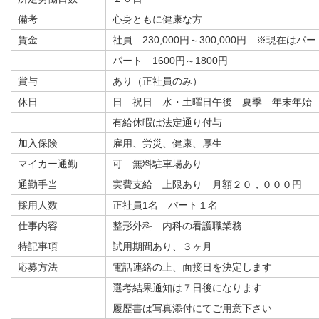
備考
心身ともに健康な方
賃金
社員 230,000円～300,000円 ※現在はパ
パート 1600円～1800円
賞与
あり（正社員のみ）
休日
日 祝日 水・土曜日午後 夏季 年末年始
有給休暇は法定通り付与
加入保険
雇用、労災、健康、厚生
マイカー通勤
可 無料駐車場あり
通勤手当
実費支給 上限あり 月額２０，０００円
採用人数
正社員1名 パート１名
仕事内容
整形外科 内科の看護職業務
特記事項
試用期間あり、３ヶ月
応募方法
電話連絡の上、面接日を決定します
選考結果通知は７日後になります
履歴書は写真添付にてご用意下さい