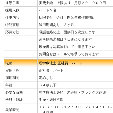
通勤手当
実費支給 上限あり 月額２０，０００円
採用人数
パート２名
仕事内容
病院受付 会計 医師事務作業補助
特記事項
試用期間あり、３ヶ月
応募方法
電話連絡の上、面接日を決定します
選考結果通知は７日後になります
履歴書は写真添付にてご用意下さい
お問合せはメールでも承っております
職種
理学療法士 正社員・パート
雇用形態
正社員 パート
雇用期間
定めなし
年齢
６４歳以下
必要な資格
理学療法士必須 未経験・ブランク大歓迎
学歴・経験
学歴・経験不問
１）８：３０～１２：３０ ２）１４：００～
就業時間
ち４時間