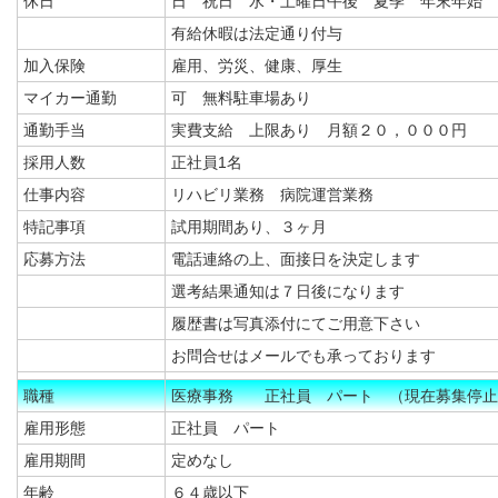
休日
日 祝日 水・土曜日午後 夏季 年末年始
有給休暇は法定通り付与
加入保険
雇用、労災、健康、厚生
マイカー通勤
可 無料駐車場あり
通勤手当
実費支給 上限あり 月額２０，０００円
採用人数
正社員1名
仕事内容
リハビリ業務 病院運営業務
特記事項
試用期間あり、３ヶ月
応募方法
電話連絡の上、面接日を決定します
選考結果通知は７日後になります
履歴書は写真添付にてご用意下さい
お問合せはメールでも承っております
職種
医療事務 正社員 パート （現在募集停止
雇用形態
正社員 パート
雇用期間
定めなし
年齢
６４歳以下