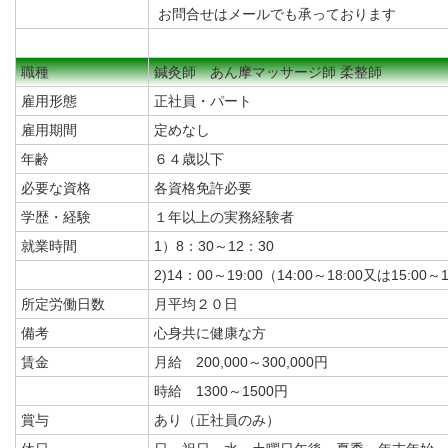
お問合せはメールでも承っております
職種
鍼灸師 あん摩マッサージ師 柔整師
雇用形態
正社員・パート
雇用期間
定めなし
年齢
６４歳以下
必要な資格
各資格免許必要
学歴・経験
１年以上の実務経験者
就業時間
1）8：30～12：30
2)14：00～19:00（14:00～18:00又は15:00
所定労働日数
月平均２０日
備考
心身共に健康な方
賃金
月給 200,000～300,000円
時給 1300～1500円
賞与
あり（正社員のみ）