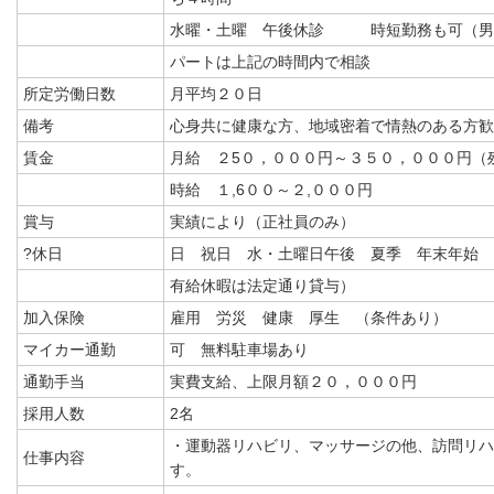
水曜・土曜 午後休診 時短勤務も可
パートは上記の時間内で相談
所定労働日数
月平均２０日
備考
心身共に健康な方、地域密着で情熱のある方歓
賃金
月給 ２5０，０００円～３５０，０００円（
時給 １,6００～２,０００円
賞与
実績により（正社員のみ）
?休日
日 祝日 水・土曜日午後 夏季 年末年始
有給休暇は法定通り貸与）
加入保険
雇用 労災 健康 厚生 （条件あり）
マイカー通勤
可 無料駐車場あり
通勤手当
実費支給、上限月額２０，０００円
採用人数
2名
・運動器リハビリ、マッサージの他、訪問リハ
仕事内容
す。