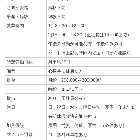
必要な資格
資格不問
学歴・経験
経験不問
就業時間
1）8：30～12：30
2)15：00～18:30（正社員は19：00まで）
午後の出勤が可能な方 午後のみの可
パートは上記の時間内で週１日から相談可
所定労働日数
月平均22日
備考
心身共に健康な方
賃金
月給 200,000～300,000円
時給 １,141円～
賞与
あり（正社員のみ）
休日
日 祝日 水・土曜日午後 夏季 年末年始
有給休暇は法定通り付与
加入保険
雇用、労災、健康、厚生 （条件あり）
マイカー通勤
可 無料駐車場あり