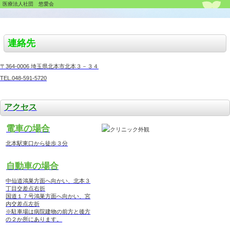
医療法人社団 悠愛会
連絡先
〒364-0006 埼玉県北本市北本３－３４
TEL.048-591-5720
アクセス
電車の場合
北本駅東口から徒歩３分
自動車の場合
中仙道鴻巣方面へ向かい、北本３
丁目交差点右折
国道１７号鴻巣方面へ向かい、宮
内交差点左折
※駐車場は病院建物の前方と後方
の２か所にあります。