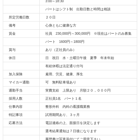
3:00～18:30
パートはシフト制 出勤日数と時間は相談
所定労働日数
２０日
備考
心身ともに健康な方
賃金
社員 230,000円～300,000円 ※現在はパートのみ募集
パート 1600円～1800円
賞与
あり（正社員のみ）
休日
日 祝日 水・土曜日午後 夏季 年末年始
有給休暇は法定通り付与
加入保険
雇用、労災、健康、厚生
マイカー通勤
可 無料駐車場あり
通勤手当
実費支給 上限あり 月額２０，０００円
採用人数
正社員1名 パート１名
仕事内容
整形外科 内科の看護職業務
特記事項
試用期間あり、３ヶ月
応募方法
電話連絡の上、面接日を決定します
選考結果通知は７日後になります
履歴書は写真添付にてご用意下さい