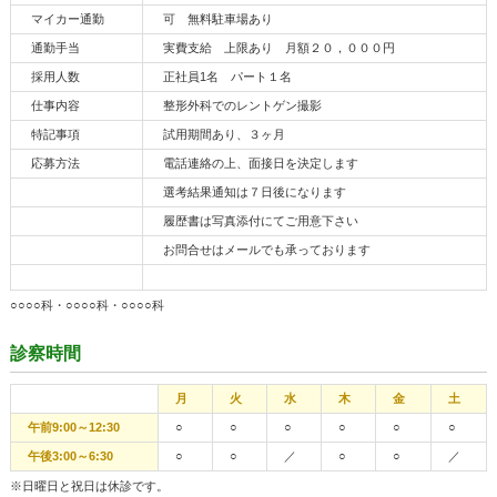
マイカー通勤
可 無料駐車場あり
通勤手当
実費支給 上限あり 月額２０，０００円
採用人数
正社員1名 パート１名
仕事内容
整形外科でのレントゲン撮影
特記事項
試用期間あり、３ヶ月
応募方法
電話連絡の上、面接日を決定します
選考結果通知は７日後になります
履歴書は写真添付にてご用意下さい
お問合せはメールでも承っております
○○○○科・○○○○科・○○○○科
診察時間
月
火
水
木
金
土
午前9:00～12:30
○
○
○
○
○
○
午後3:00～6:30
○
○
／
○
○
／
※日曜日と祝日は休診です。