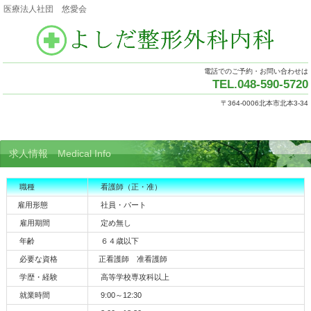
医療法人社団 悠愛会
電話でのご予約・お問い合わせは
TEL.048-590-5720
〒364-0006北本市北本3-34
求人情報 Medical Info
職種
看護師（正・准）
雇用形態
社員・パート
雇用期間
定め無し
年齢
６４歳以下
必要な資格
正看護師 准看護師
学歴・経験
高等学校専攻科以上
就業時間
9:00～12:30