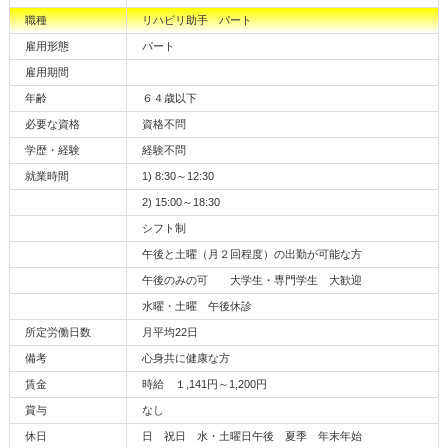
職種
リハビリ助手 パート
雇用形態
パート
雇用期間
年齢
６４歳以下
必要な資格
資格不問
学歴・経験
経験不問
就業時間
1) 8:30～12:30
2) 15:00～18:30
シフト制
午後と土曜（月２回程度）の出勤が可能な方
午後のみの可 大学生・専門学生 大歓迎
水曜・土曜 午後休診
所定労働日数
月平均22日
備考
心身共に健康な方
賃金
時給 １,141円～1,200円
賞与
なし
休日
日 祝日 水・土曜日午後 夏季 年末年始