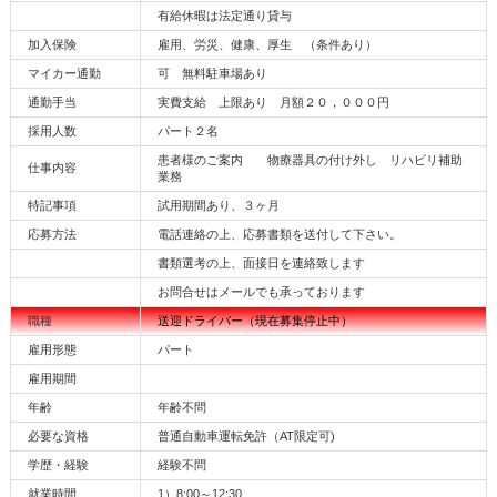
有給休暇は法定通り貸与
加入保険
雇用、労災、健康、厚生 （条件あり）
マイカー通勤
可 無料駐車場あり
通勤手当
実費支給 上限あり 月額２０，０００円
採用人数
パート２名
患者様のご案内 物療器具の付け外し リハビリ補助
仕事内容
業務
特記事項
試用期間あり、３ヶ月
応募方法
電話連絡の上、応募書類を送付して下さい。
書類選考の上、面接日を連絡致します
お問合せはメールでも承っております
職種
送迎ドライバー（現在募集停止中）
雇用形態
パート
雇用期間
年齢
年齢不問
必要な資格
普通自動車運転免許（AT限定可)
学歴・経験
経験不問
就業時間
1）8:00～12:30