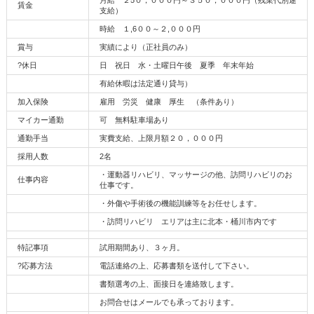
月給 ２5０，０００円～３５０，０００円（残業代別途
賃金
支給）
時給 １,6００～２,０００円
賞与
実績により（正社員のみ）
?休日
日 祝日 水・土曜日午後 夏季 年末年始
有給休暇は法定通り貸与）
加入保険
雇用 労災 健康 厚生 （条件あり）
マイカー通勤
可 無料駐車場あり
通勤手当
実費支給、上限月額２０，０００円
採用人数
2名
・運動器リハビリ、マッサージの他、訪問リハビリのお
仕事内容
仕事です。
・外傷や手術後の機能訓練等をお任せします。
・訪問リハビリ エリアは主に北本・桶川市内です
特記事項
試用期間あり、３ヶ月。
?応募方法
電話連絡の上、応募書類を送付して下さい。
書類選考の上、面接日を連絡致します。
お問合せはメールでも承っております。