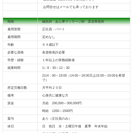
お問合せはメールでも承っております
職種
鍼灸師 あん摩マッサージ師 柔道整復師
雇用形態
正社員・パート
雇用期間
定めなし
年齢
６４歳以下
必要な資格
各資格免許必要
学歴・経験
１年以上の実務経験者
就業時間
1）8：30～12：30
2)14：00～19:00（14:00～18:00又は15:00～19:00を希望
で）
所定労働日数
月平均２０日
備考
心身共に健康な方
賃金
月給 200,000～300,000円
時給 1200～1500円
賞与
あり（正社員のみ）
休日
日 祝日 水・土曜日午後 夏季 年末年始