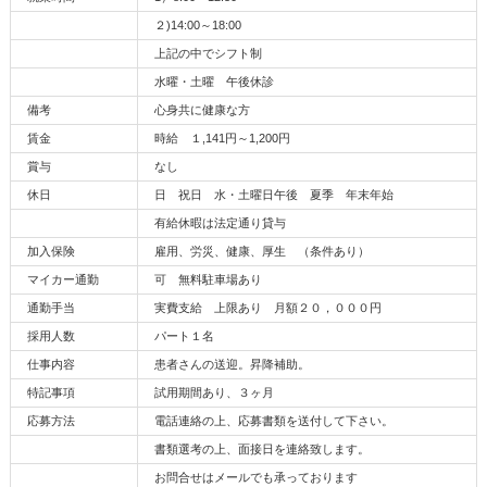
２)14:00～18:00
上記の中でシフト制
水曜・土曜 午後休診
備考
心身共に健康な方
賃金
時給 １,141円～1,200円
賞与
なし
休日
日 祝日 水・土曜日午後 夏季 年末年始
有給休暇は法定通り貸与
加入保険
雇用、労災、健康、厚生 （条件あり）
マイカー通勤
可 無料駐車場あり
通勤手当
実費支給 上限あり 月額２０，０００円
採用人数
パート１名
仕事内容
患者さんの送迎。昇降補助。
特記事項
試用期間あり、３ヶ月
応募方法
電話連絡の上、応募書類を送付して下さい。
書類選考の上、面接日を連絡致します。
お問合せはメールでも承っております