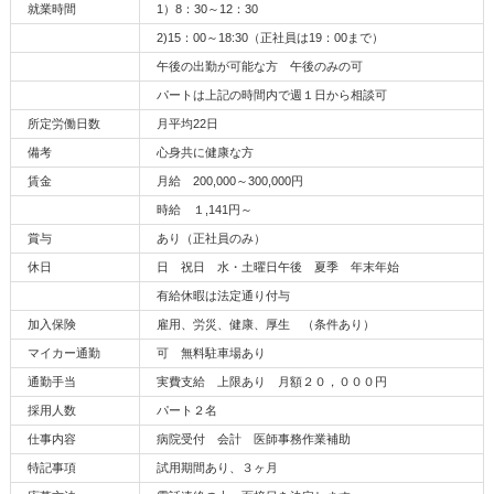
就業時間
1）8：30～12：30
2)15：00～18:30（正社員は19：00まで）
午後の出勤が可能な方 午後のみの可
パートは上記の時間内で週１日から相談可
所定労働日数
月平均22日
備考
心身共に健康な方
賃金
月給 200,000～300,000円
時給 １,141円～
賞与
あり（正社員のみ）
休日
日 祝日 水・土曜日午後 夏季 年末年始
有給休暇は法定通り付与
加入保険
雇用、労災、健康、厚生 （条件あり）
マイカー通勤
可 無料駐車場あり
通勤手当
実費支給 上限あり 月額２０，０００円
採用人数
パート２名
仕事内容
病院受付 会計 医師事務作業補助
特記事項
試用期間あり、３ヶ月