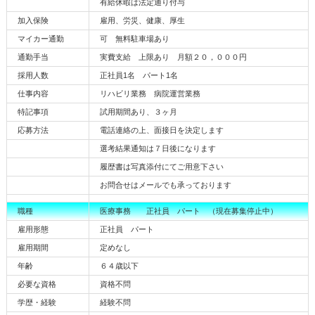
有給休暇は法定通り付与
加入保険
雇用、労災、健康、厚生
マイカー通勤
可 無料駐車場あり
通勤手当
実費支給 上限あり 月額２０，０００円
採用人数
正社員1名 パート1名
仕事内容
リハビリ業務 病院運営業務
特記事項
試用期間あり、３ヶ月
応募方法
電話連絡の上、面接日を決定します
選考結果通知は７日後になります
履歴書は写真添付にてご用意下さい
お問合せはメールでも承っております
職種
医療事務 正社員 パート （現在募集停止中）
雇用形態
正社員 パート
雇用期間
定めなし
年齢
６４歳以下
必要な資格
資格不問
学歴・経験
経験不問