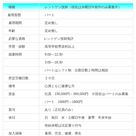
職種
レントゲン技師（現在は水曜日午前中のみ募集中）
雇用形態
パート
雇用期間
定め無し
年齢
定め無し
必要な資格
レントゲン技師免許
学歴・経験
高等学校専攻科以上
就業時間
9:00～12:30
3:00～18:30
パートはシフト制 出勤日数と時間は相談
所定労働日数
２０日
備考
心身ともに健康な方
賃金
社員 230,000円～300,000円 ※現在はパートのみ募集
パート 1600円～1800円
賞与
あり（正社員のみ）
休日
日 祝日 水・土曜日午後 夏季 年末年始
有給休暇は法定通り付与
加入保険
雇用、労災、健康、厚生