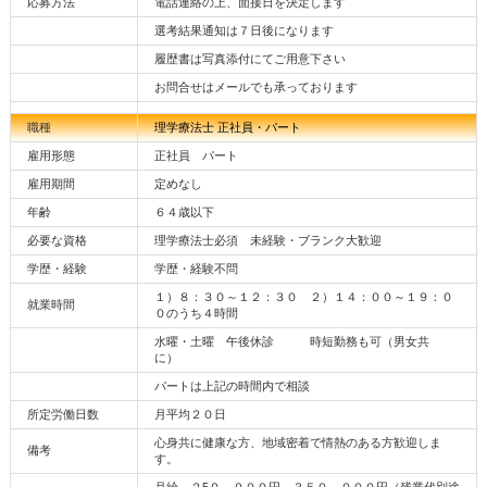
応募方法
電話連絡の上、面接日を決定します
選考結果通知は７日後になります
履歴書は写真添付にてご用意下さい
お問合せはメールでも承っております
職種
理学療法士 正社員・パート
雇用形態
正社員 パート
雇用期間
定めなし
年齢
６４歳以下
必要な資格
理学療法士必須 未経験・ブランク大歓迎
学歴・経験
学歴・経験不問
１）８：３０～１２：３０ ２）１４：００～１９：０
就業時間
０のうち４時間
水曜・土曜 午後休診 時短勤務も可（男女共
に）
パートは上記の時間内で相談
所定労働日数
月平均２０日
心身共に健康な方、地域密着で情熱のある方歓迎しま
備考
す。